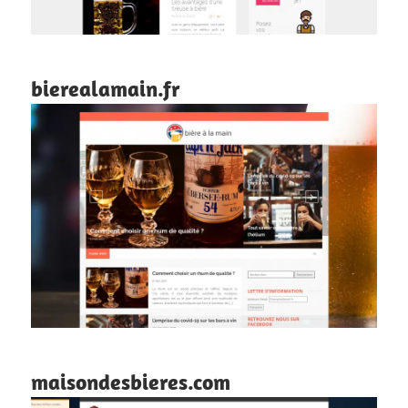
bierealamain.fr
maisondesbieres.com