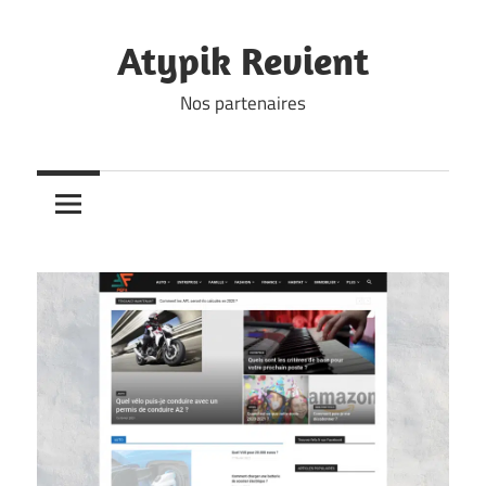
Skip
to
Atypik Revient
content
Nos partenaires