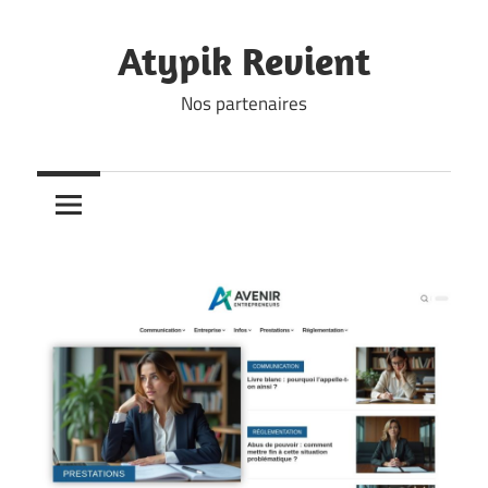
Skip
to
Atypik Revient
content
Nos partenaires