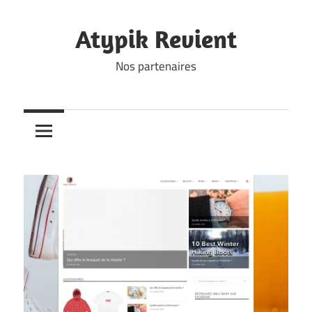
Skip
to
Atypik Revient
content
Nos partenaires